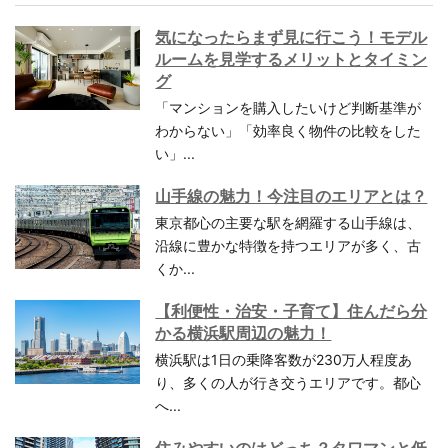
気になったらまず見に行こう！モデル
ルームを見学するメリットとタイミン
グ
「マンションを購入したいけど判断基準が
わからない」「効率良く物件の比較をした
い」...
山手線の魅力！今注目のエリアとは？
東京都心の主要な駅を網羅する山手線は、
沿線に豊かな特徴を持つエリアが多く、古
くか...
【利便性・治安・子育て】住んだら分
かる横浜駅周辺の魅力！
横浜駅は1日の乗降客数が230万人程度あ
り、多くの人が行き交うエリアです。都心
へ...
住みやすいのはどっち？タワマンと低