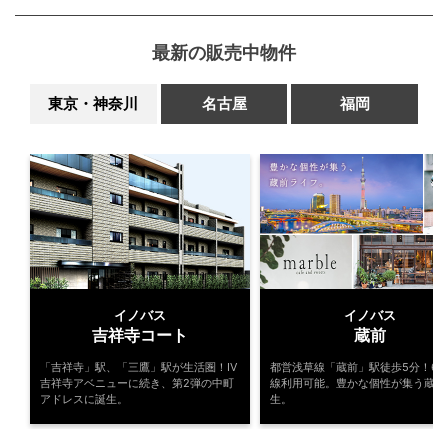
最新の販売中物件
東京・神奈川
名古屋
福岡
イノバス
イノバス
吉祥寺コート
蔵前
「吉祥寺」駅、「三鷹」駅が生活圏！IV
都営浅草線「蔵前」駅徒歩5分！6駅
吉祥寺アベニューに続き、第2弾の中町
線利用可能。豊かな個性が集う蔵前
アドレスに誕生。
生。