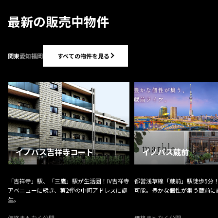
最新の販売中物件
すべての物件を見る
関東
愛知
福岡
イノバス吉祥寺コート
イノバス蔵前
「吉祥寺」駅、「三鷹」駅が生活圏！IV吉祥寺
都営浅草線「蔵前」駅徒歩5分！
アベニューに続き、第2弾の中町アドレスに誕
可能。豊かな個性が集う蔵前に
生。
価格まもなく公開
価格まもなく公開