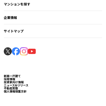
フォトギャラリー
マンションを探す
マンション選びのお手伝い
住まい探しの知識
よくいただくご質問
暮らしのサポート
ローンシミュレーション
企業情報
見学の流れ
マンションギャラリー
サイトマップ
マンションギャラリー見学の流れ
新築一戸建て
採用情報
投資家向け情報
ニュース&リリース
不動産買取
個人情報保護方針