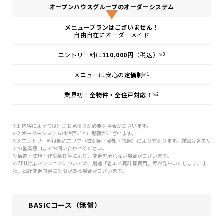
オープンハウスグループのオーダーシステム
メニュープランはございません！
自由自在にオーダーメイド
エントリー料は
110,000円
（税込）
※3
メニューは安心の
定価制
※1
業界初！
全物件・全住戸対応！
※2
※1.内容によっては別途お見積りが必要な場合がございます。
※2.オーダーシステムは住戸ごとに期限がございます。
※3.エントリー料は販売エリア（首都圏・愛知・福岡）により異なります。詳細は各エリ
アの営業窓口までお問い合わせください。
※構造・法規・建築条件等により、変更を承れない場合がございます。
※ZEH対応マンションについては、別途「省エネ再計算費用」等が発生いたします。ま
た、設計変更内容に制限がある場合がございます。
BASICコース（無償）