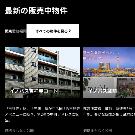
最新の販売中物件
すべての物件を見る
関東
愛知
福岡
イノバス吉祥寺コート
イノバス蔵前
「吉祥寺」駅、「三鷹」駅が生活圏！IV吉祥寺
都営浅草線「蔵前」駅徒歩5分！
アベニューに続き、第2弾の中町アドレスに誕
可能。豊かな個性が集う蔵前に
生。
価格まもなく公開
価格まもなく公開