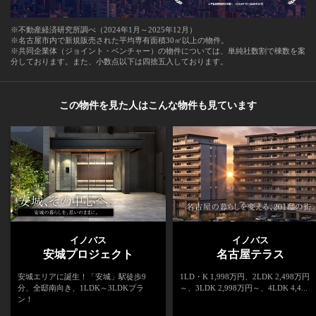
※不動産経済研究所調べ（2024年1月～2025年12月）
※名古屋市内で新規販売された平均専有面積30㎡以上の物件。
※共同企業体（ジョイント・ベンチャー）の物件については、単純社数割で棟数を案
分しております。また、小数点以下は四捨五入しております。
この物件を見た人はこんな物件も見ています
イノバス
イノバス
安城プロジェクト
名古屋テラス
安城エリアに誕生！「安城」駅徒歩9
1LD・K 1,998万円、2LDK 2,498万円
分、全邸南向き、1LDK～3LDKプラ
～、3LDK 2,998万円～、4LDK 4,4...
ン！