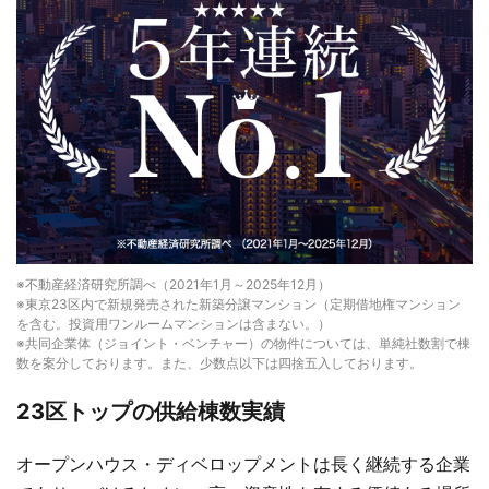
※不動産経済研究所調べ（2021年1月～2025年12月）
※東京23区内で新規発売された新築分譲マンション（定期借地権マンション
を含む。投資用ワンルームマンションは含まない。）
※共同企業体（ジョイント・ベンチャー）の物件については、単純社数割で棟
数を案分しております。また、少数点以下は四捨五入しております。
23区トップの供給棟数実績
オープンハウス・ディベロップメントは長く継続する企業