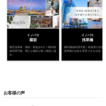
イノバス
イノバス
蔵前
浅草橋
都営浅草線「蔵前」駅徒歩5分！6駅6路
8駅9路線利用可能！秋葉原の先進
線利用可能。豊かな個性が集う蔵前に誕
浅草橋の伝統を享受できる立地。
生。
お客様の声