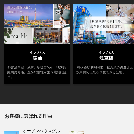
イノバス
イノバス
蔵前
浅草橋
都営浅草線「蔵前」駅徒歩5分！6駅6路
8駅9路線利用可能！秋葉原の先進さと
線利用可能。豊かな個性が集う蔵前に誕
浅草橋の伝統を享受できる立地。
生。
お客様に選ばれる理由
オープンハウスグル