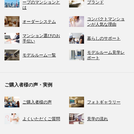
ープのマンションと
ブランド
は
コンパクトマンショ
オーダーシステム
ンが人気な理由
マンション選びのお
暮らしのサポート
手伝い
モデルルーム見学レ
モデルルーム一覧
ポート
ご購入者様の声・実例
ご購入者様の声
フォトギャラリー
よくいただくご質問
見学の流れ