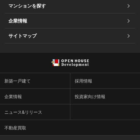
マンションを探す
オーダーシステム
ご購入者様の声
住まいのコラム（トップ）
企業情報
コンパクトマンションが人気な理由
フォトギャラリー
お金のこと
サイトマップ
マンション選びのお手伝い
よくいただくご質問
住まい探しの知識
暮らしのサポート
見学の流れ
ローンシミュレーション
モデルルーム一覧
新築一戸建て
モデルルーム見学レポート
採用情報
企業情報
投資家向け情報
ニュース&リリース
不動産買取