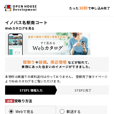
30秒
たった
で申し込み完了
イノバス名駅南コート
Webカタログを見る
間取り
設備
周辺環境
や
、
などが知れて、
家族にあった住まいのイメージができました。
本物件は紙面での資料送付は行っておりません。 登録完了後マイページ
よりWebカタログをご覧いただけます。
STEP1 情報入力
STEP2 完了
受取り方法
必須
Webで見る
郵送する