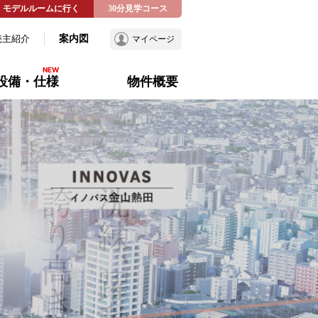
モデルルームに行く
30分見学コース
売主紹介
案内図
マイページ
設備・仕様
物件概要