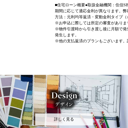
■住宅ローン概要●取扱金融機関：住信SB
期間に応じて適応金利が異なります。弊社提
方法：元利均等返済・変動金利タイプ（ボ
※お申込に際しては所定の審査がありま
※物件引渡時から引き渡し後に月額で発
発生します。
※他の支払返済のプランもございます。
詳しく見る