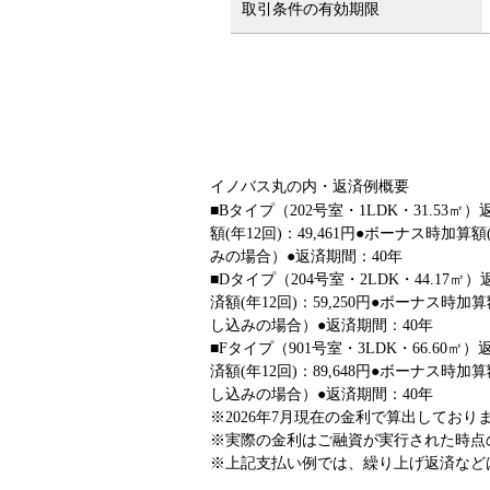
取引条件の有効期限
イノバス丸の内・返済例概要
■Bタイプ（202号室・1LDK・31.53㎡
額(年12回)：49,461円●ボーナス時加
みの場合）●返済期間：40年
■Dタイプ（204号室・2LDK・44.17㎡
済額(年12回)：59,250円●ボーナス時
し込みの場合）●返済期間：40年
■Fタイプ（901号室・3LDK・66.60㎡
済額(年12回)：89,648円●ボーナス時
し込みの場合）●返済期間：40年
※
2026年7月現在の金利で算出しており
※
実際の金利はご融資が実行された時点
※
上記支払い例では、繰り上げ返済など