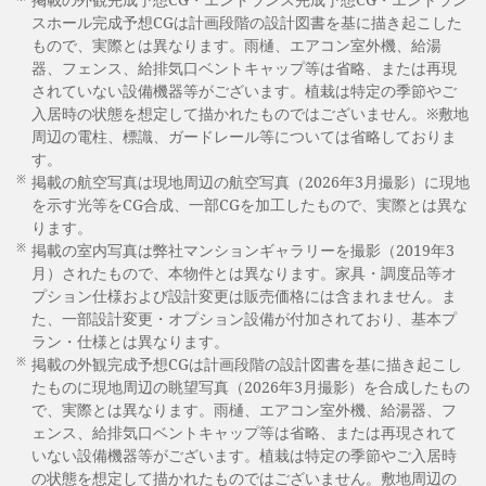
スホール完成予想CGは計画段階の設計図書を基に描き起こした
もので、実際とは異なります。雨樋、エアコン室外機、給湯
器、フェンス、給排気口ベントキャップ等は省略、または再現
されていない設備機器等がございます。植栽は特定の季節やご
入居時の状態を想定して描かれたものではございません。※敷地
周辺の電柱、標識、ガードレール等については省略しておりま
す。
※
掲載の航空写真は現地周辺の航空写真（2026年3月撮影）に現地
を示す光等をCG合成、一部CGを加工したもので、実際とは異な
ります。
※
掲載の室内写真は弊社マンションギャラリーを撮影（2019年3
月）されたもので、本物件とは異なります。家具・調度品等オ
プション仕様および設計変更は販売価格には含まれません。ま
た、一部設計変更・オプション設備が付加されており、基本プ
ラン・仕様とは異なります。
※
掲載の外観完成予想CGは計画段階の設計図書を基に描き起こし
たものに現地周辺の眺望写真（2026年3月撮影）を合成したもの
で、実際とは異なります。雨樋、エアコン室外機、給湯器、フ
ェンス、給排気口ベントキャップ等は省略、または再現されて
いない設備機器等がございます。植栽は特定の季節やご入居時
の状態を想定して描かれたものではございません。敷地周辺の