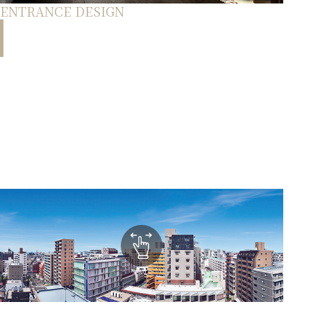
ENTRANCE DESIGN
ぬくもりと光をデザインした
エントランス。
磁器質タイルに釉薬（うわぐすり）をかけて焼成した上質
なタイルを採用したエントランス。壁面には木彫ルーバ
ーをアクセントとして加え、下部にはガーデンライト、上
部には間接照明を設け、ぬくもりと優雅さが感じられる空
間を演出しています。
現地12階相当からのパノラマ眺望写真（2026年4月撮影） ※掲載の眺望等は階数・各住戸によ