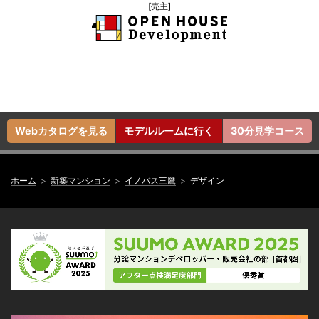
[売主]
Webカタログを見る
モデルルームに行く
30分見学コース
ホーム
新築マンション
イノバス三鷹
デザイン