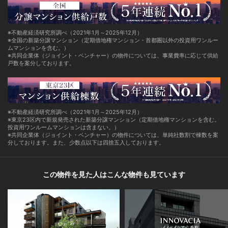
※不動産経済研究所調べ（2021年1月～2025年12月）
※全国の新築分譲マンション（定期借地権マンション・首都圏以外の投資用ワンルー
ムマンションを含む。）
※共同企業体（ジョイント・ベンチャー）の物件については、事業費率に応じて供給
戸数を案分しております。
※不動産経済研究所調べ（2021年1月～2025年12月）
※東京23区内で新規発売された新築分譲マンション（定期借地権マンションを含む。
投資用ワンルームマンションは含まない。）
※共同企業体（ジョイント・ベンチャー）の物件については、単純社数割で棟数を案
分しております。また、少数点以下は四捨五入しております。
この物件を見た人はこんな物件も見ています