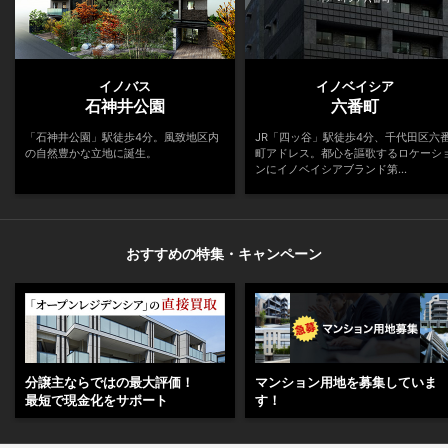
イノバス
イノベイシア
石神井公園
六番町
「石神井公園」駅徒歩4分。風致地区内
JR「四ッ谷」駅徒歩4分、千代田区六
の自然豊かな立地に誕生。
町アドレス。都心を謳歌するロケーシ
ンにイノベイシアブランド第...
おすすめの特集・キャンペーン
分譲主ならではの最大評価！
マンション用地を募集していま
最短で現金化をサポート
す！