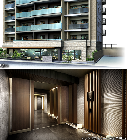
予想CG
エントランスホール完成予想CG