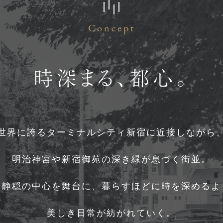
Concept
時深まる、都心。
世界に誇る
ターミナルシティ新宿に
近接しながら
明治神宮や新宿御苑の
深き緑が息づく街並。
と静穏の中心を舞台に、
暮らすほどに時を深めるよ
美しき日常が紡がれていく。