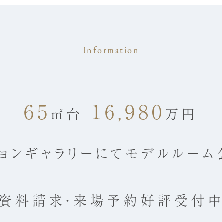
Information
65
16,980
㎡台
万円
ションギャラリーにてモデルルーム
資料請求・来場予約
好評受付