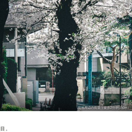
現地周辺の街並（徒歩2分/約150m）
丁目。