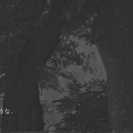
、
うな、