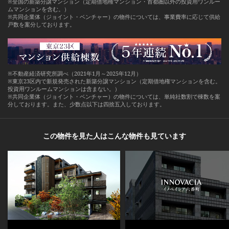
※全国の新築分譲マンション（定期借地権マンション・首都圏以外の投資用ワンルー
ムマンションを含む。）
※共同企業体（ジョイント・ベンチャー）の物件については、事業費率に応じて供給
戸数を案分しております。
※不動産経済研究所調べ（2021年1月～2025年12月）
※東京23区内で新規発売された新築分譲マンション（定期借地権マンションを含む。
投資用ワンルームマンションは含まない。）
※共同企業体（ジョイント・ベンチャー）の物件については、単純社数割で棟数を案
分しております。また、少数点以下は四捨五入しております。
この物件を見た人はこんな物件も見ています