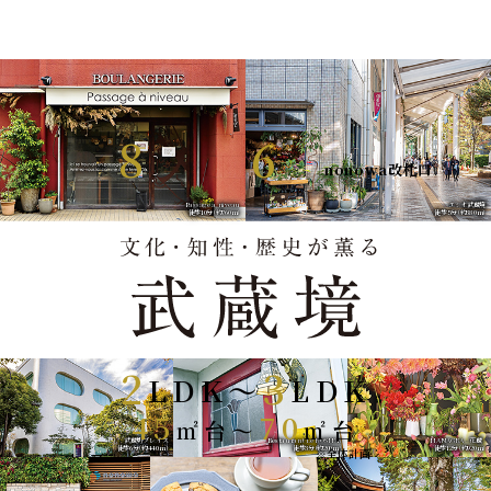
外観完成予想CG
JR中央線
「武蔵境」駅
8
6
徒歩
分
・
分
※１
（南口）
（
nonowa改札口
）
※1：JR中央線nonowa改札口6：45～22：00まで利用可。交通系ICカード専用。
Passage a niveau
エミオ武蔵境
徒歩10分（約760m）
徒歩5分（約380m）
駅前の商業施設など
多彩な生活利便性
2
3
LDK〜
LDK
45
70
㎡台〜
㎡台
武蔵野プレイス
Restaurant Le ROSIER
HANAGRA - 花蔵 -
徒歩6分（約440m）
徒歩3分（約200m）
徒歩12分（約920m）
※全体計画