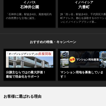
イノバス
イノベイシア
石神井公園
六番町
「石神井公園」駅徒歩4分。風致地区内
JR「四ッ谷」駅徒歩4分、千代田区六番
の自然豊かな立地に誕生。
町アドレス。都心を謳歌するロケーシ
ンにイノベイシアブランド第...
おすすめの特集・キャンペーン
分譲主ならではの最大評価！
マンション用地を募集していま
最短で現金化をサポート
す！
お客様に選ばれる理由