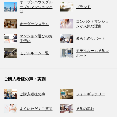
オープンハウスグル
ープのマンションと
ブランド
は
コンパクトマンショ
オーダーシステム
ンが人気な理由
マンション選びのお
暮らしのサポート
手伝い
モデルルーム見学レ
モデルルーム一覧
ポート
ご購入者様の声・実例
ご購入者様の声
フォトギャラリー
よくいただくご質問
見学の流れ