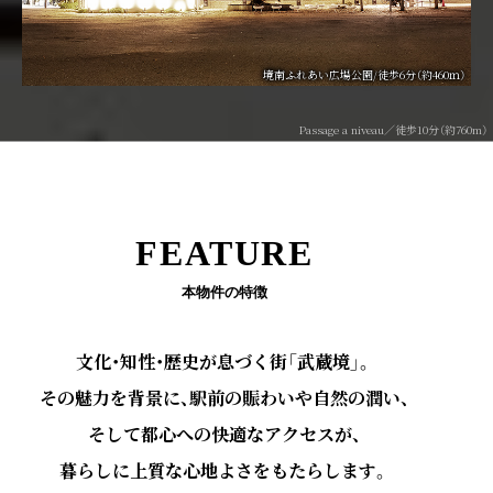
境南ふれあい広場公園/徒歩6分（約460ｍ）
Passage a niveau／徒歩10分（約760m）
FEATURE
本物件の特徴
文化・知性・歴史が息づく街「武蔵境」。
その魅力を背景に、駅前の賑わいや自然の潤い、
そして都心への快適なアクセスが、
暮らしに上質な心地よさをもたらします。