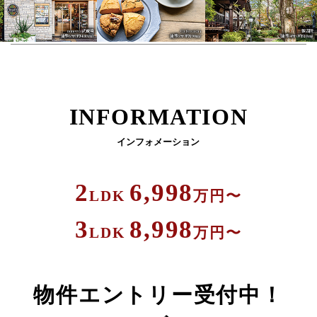
内廊下設計
nonowa武蔵境
Cafe sacai
観音院
徒歩6分（約480m）
徒歩3分（約190m）
徒歩4分（約310m）
INFORMATION
インフォメーション
2
6,998
LDK
万円〜
3
8,998
LDK
万円〜
物件エントリー受付中！