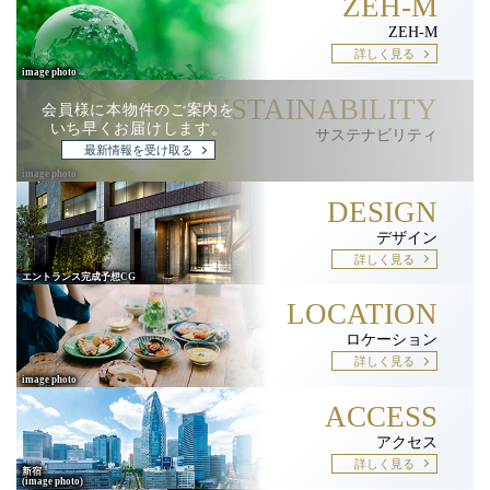
ZEH-M
ZEH-M
詳しく見る
SUSTAINABILITY
会員様に本物件のご案内を
いち早くお届けします。
サステナビリティ
最新情報を受け取る
DESIGN
デザイン
詳しく見る
LOCATION
ロケーション
詳しく見る
ACCESS
アクセス
詳しく見る