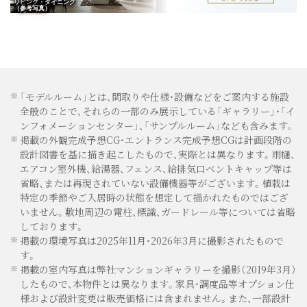
※
「モデルルーム」とは、間取りや仕様・設備などをご案内する施設
全般のことで、それらの一部のみ展示している「ギャラリー」・「イ
ンフォメーションセンター」、「サンプルルーム」なども含みます。
※
掲載の外観完成予想CG・エントランス完成予想CGは計画段階の
設計図書を基に描き起こしたもので、実際とは異なります。雨樋、
エアコン室外機、給湯器、フェンス、給排気口ベントキャップ等は
省略、または再現されていない設備機器等がございます。植栽は
特定の季節やご入居時の状態を想定して描かれたものではござ
いません。敷地周辺の電柱、標識、ガードレール等については省略
しております。
※
掲載の環境写真は2025年11月・2026年3月に撮影されたもので
す。
※
掲載の室内写真は弊社マンションギャラリーを撮影（2019年3月）
したもので、本物件とは異なります。家具・調度品等オプション仕
様および設計変更は販売価格には含まれません。また、一部設計