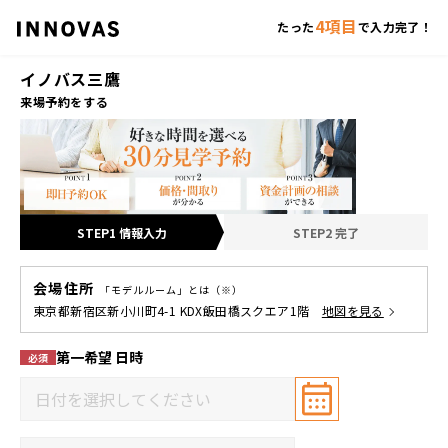
4項目
たった
で入力完了！
イノバス三鷹
来場予約をする
STEP1 情報入力
STEP2 完了
会場住所
「モデルルーム」とは（※）
東京都新宿区新小川町4-1 KDX飯田橋スクエア1階
地図を見る
第一希望 日時
必須