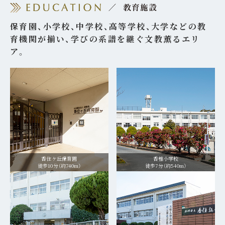
保育園、小学校、中学校、高等学校、大学などの教
育機関が揃い、学びの系譜を継ぐ文教薫るエリ
ア。
香住ケ丘保育園
香椎小学校
徒歩10分（約740m）
徒歩7分（約540m）