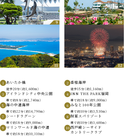
9
10
11
12
あいたか橋
香椎海岸
1
2
徒歩20分（約1,600m）
徒歩15分（約1,160m）
アイランドシティ中央公園
INN THE PARK福岡
3
4
車で約8分（約2,740m）
車で約18分（約9,000m）
海の中道海岸
みなと100年公園
5
6
車で約22分（約14,790m）
車で約10分（約3,530m）
シー・ドラグーン
照葉スパリゾート
7
8
車で約18分（約9,000m）
車で約10分（約3,600m）
マリンワールド海の中道
西戸崎シーサイド
9
10
カントリークラブ
車で約18分（約10,310m）