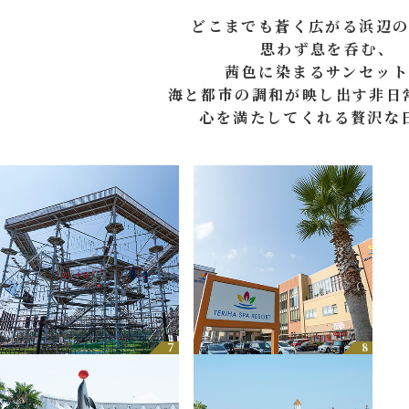
どこまでも蒼く広がる浜辺の
思わず息を呑む、
茜色に染まるサンセット
海と都市の調和が映し出す非日
心を満たしてくれる贅沢な
7
8