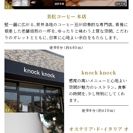
提供写真
提供写真
12
美松コーヒー 本店
壁一面に広がる、
世界各地のコーヒー豆が印象的な専門店。
香椎に
根差した老舗焙煎の一杯を、
ゆったりと味わう上質な空間。
こだわ
りのガレットとともに、
日常に心地よい余白をもたらします。
徒歩8分（約640m）
knock knock
感度の高いメニューと心地よい
空間が魅力のレストラン。食事
の時間を、少し特別にしてくれ
ます。
13
徒歩8分（約610m）
オステリア・ド・イタリア オ