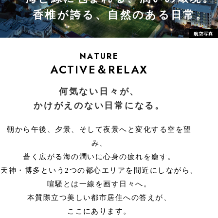
香
椎
が
誇
る
、
自
然
の
あ
る
日
常
。
航空写真
NATURE
ACTIVE＆RELAX
何気ない日々が、
かけがえのない日常になる。
朝から午後、夕景、そして夜景へと変化する空を望
み、
蒼く広がる海の潤いに心身の疲れを癒す。
天神・博多という2つの都心エリアを間近にしながら、
喧騒とは一線を画す日々へ。
本質際立つ美しい都市居住への答えが、
ここにあります。