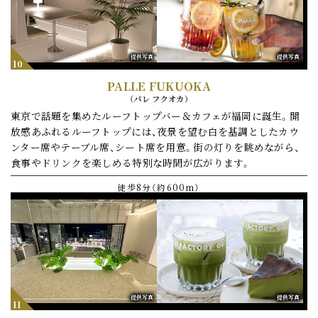
提供写真
提供写真
10
PALLE FUKUOKA
（
パレ フクオカ
）
東京で話題を集めた
ルーフトップバー＆カフェが福岡に誕生。
開
放感あふれるルーフトップには、
夜景を望む白を基調とした
カウ
ンター席やテーブル席、シート席を用意。
街の灯りを眺めながら、
食事やドリンクを楽しめる
特別な時間が広がります。
徒歩8分（約600m）
提供写真
提供写真
11