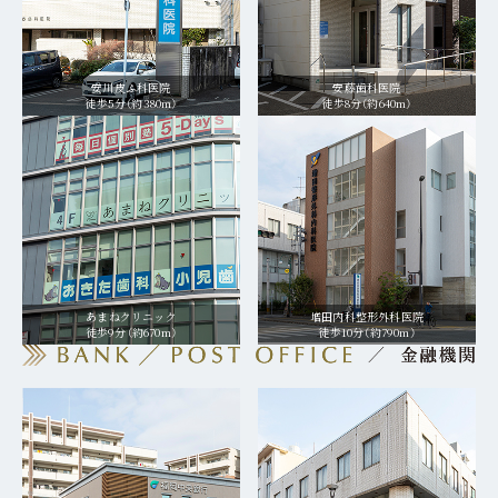
安川皮ふ科医院
安藤歯科医院
徒歩5分（約380m）
徒歩8分（約640m）
あまねクリニック
増田内科整形外科医院
徒歩9分（約670m）
徒歩10分（約790m）