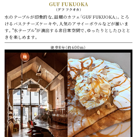
GUF FUKUOKA
（
グフ フクオカ
）
水のテーブルが印象的な、
話題のカフェ「GUF FUKUOKA」。
とろ
けるバスクチーズケーキや、
人気のアサイーボウルなどが揃いま
す。
"水テーブル"が演出する非日常空間で、
ゆったりとしたひとと
きを楽しめます。
徒歩8分（約600m）