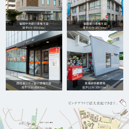
福岡中央銀行香椎支店
福岡銀行香椎支店
徒歩8分（約610m）
徒歩10分（約740m）
西日本シティ銀行香椎支店
香椎御幸郵便局
徒歩11分（約830m）
徒歩12分（約920m）