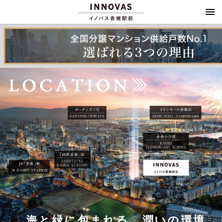
海
と
緑
に
包
ま
れ
る
、
潤
い
の
環
境
。