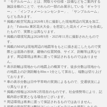
※
「モデルルーム」とは、間取りや仕様・設備などをご案内する
施設全般のことで、それらの一部のみ展示している「ギャラリ
ー」・「インフォメーションセンター」、「サンプルルーム」
なども含みます。
※
掲載の航空写真は2026年1月に撮影した現地周辺の写真を加工、
また「Fukuoka 東区花火大会」を想定した花火イメージを合成し
たもので、実際とは異なります。
※
掲載の環境写真は2024年9月・2025年11月に撮影されたもので
す。
※
掲載のMAPは現地周辺の地図等をもとに描き起こしたもので実
際とは道路の形状、建物の位置関係、サイズ、距離等は異なり
ます。周辺環境は将来に渡って保証されるものではありませ
ん。
※
表示距離は現地からの地図上の概算です。徒歩分数は現地から
の地図上の計測距離を80m＝1分として算出し、端数は切り上げ
ております。
※
車の表示分数は日中平常時の実測によるもので、交通状況によ
り異なります。
※
掲載の情報は2026年2月現在のものです。社会情勢等により、記
載内容が変更となる場合がございます。
※
周辺環境は将来に渡って保証されるものではありません。
※
掲載の室内写真は弊社マンションギャラリーを撮影したもの