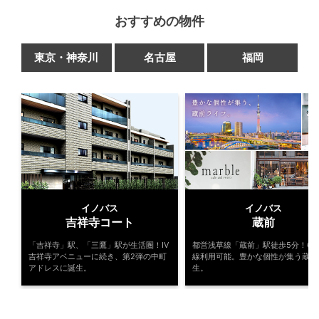
おすすめの物件
東京・神奈川
名古屋
福岡
イノバス
イノバス
吉祥寺コート
蔵前
「吉祥寺」駅、「三鷹」駅が生活圏！IV
都営浅草線「蔵前」駅徒歩5分！6駅
吉祥寺アベニューに続き、第2弾の中町
線利用可能。豊かな個性が集う蔵前
アドレスに誕生。
生。