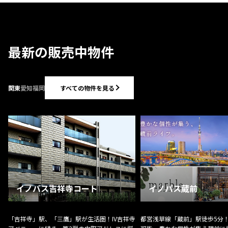
最新の販売中物件
すべての物件を見る
関東
愛知
福岡
イノバス吉祥寺コート
イノバス蔵前
「吉祥寺」駅、「三鷹」駅が生活圏！IV吉祥寺
都営浅草線「蔵前」駅徒歩5分！