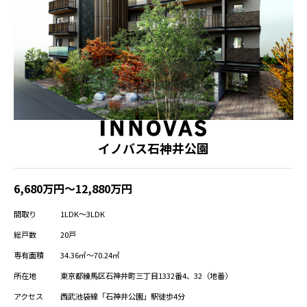
イノバス石神井公園
6,680万円～12,880万円
間取り
1LDK～3LDK
総戸数
20戸
専有面積
34.36㎡～70.24㎡
所在地
東京都練馬区石神井町三丁目1332番4、32（地番）
アクセス
西武池袋線「石神井公園」駅徒歩4分