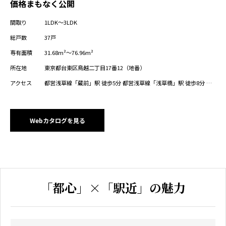
価格まもなく公開
間取り
1LDK～3LDK
総戸数
37戸
専有面積
31.68m²～76.96m²
所在地
東京都台東区鳥越二丁目17番12（地番）
アクセス
都営浅草線「蔵前」駅 徒歩5分 都営浅草線「浅草橋」駅 徒歩8分 都
営大江戸線、つくばエクスプレス「新御徒町」駅 徒歩9分 都営大江
戸線「蔵前」駅 徒歩10分 JR中央・総武線「浅草橋」駅 徒歩10分
東京メトロ日比谷線「仲御徒町」駅（3出口）徒歩16分、（1出口
※6:00～終電まで）徒歩14分 都営浅草線「浅草」駅 徒歩15分 JR総
Webカタログを見る
武線（快速）「馬喰町」駅 徒歩15分
「都心」×「駅近」の魅力