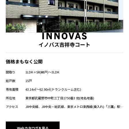
新宿区・渋谷区）
これから販売予定の物件
間取りで絞り込む
東京23区・城南
（世田谷区・目黒区・品川区・大田
プレミアムコンパクトプランのある物件
1LDK
区）
19
件の物件を表示
広々ファミリープランのある物件
2LDK
東京23区・城西
（杉並区・中野区・練馬区）
すべてクリア
イノバス吉祥寺コート
3LDK
東京23区・城北
（豊島区・板橋区・北区）
価格まもなく公開
東京23区・城東
（荒川区・台東区・墨田区・江東区・
足立区・葛飾区・江戸川区）
間取り
1LDK＋SR(納戸)～3LDK
総戸数
15戸
都下
専有面積
43.14㎡～62.90㎡(トランクルーム含む)
神奈川県
所在地
東京都武蔵野市中町三丁目1750番3 他(地名地番)
アクセス
JR中央線、JR中央・総武線、東京メトロ東西線(乗入れ)「三鷹」駅
埼玉県
徒歩17分
JR中央線、JR中央・総武線、京王井の頭線「吉祥寺」駅 徒歩19分
徒歩3分の「北町四丁目」バス停から「吉祥寺駅北口」バス停まで約
千葉県
9分
Webカタログを見る