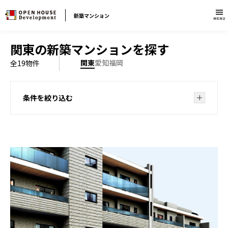
新築マンション
MENU
関東の新築マンションを探す
関東
愛知
福岡
全
19
物件
条件を絞り込む
ブランドから探す
特集から探す
駅徒歩5分以内
エリアで絞り込む
投資にも適した物件
東京23区・都心
（千代田区・中央区・港区・文京区・