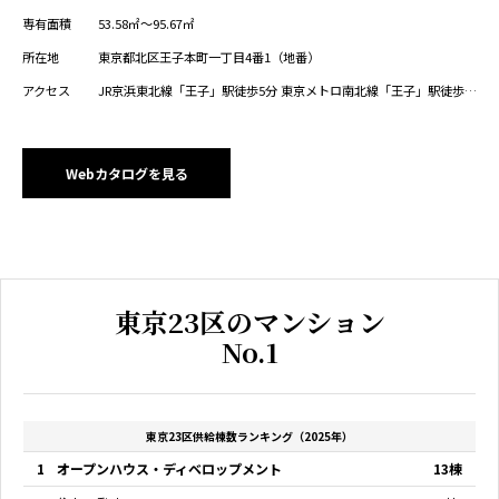
専有面積
53.58㎡～95.67㎡
所在地
東京都北区王子本町一丁目4番1（地番）
アクセス
JR京浜東北線「王子」駅徒歩5分 東京メトロ南北線「王子」駅徒歩6
分 東京さくらトラム「王子駅前」駅徒歩7分
Webカタログを見る
東京23区のマンション
No.1
東京23区供給棟数ランキング（2025年）
1
オープンハウス・ディベロップメント
13棟