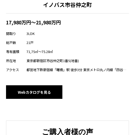
イノバス市谷仲之町
17,980万円～21,980万円
間取り
3LDK
総戸数
21戸
専有面積
71,75㎡～75.28㎡
所在地
東京都新宿区市谷仲之町1番5(地番)
アクセス
都営地下鉄新宿線「曙橋」駅 徒歩3分 東京メトロ丸ノ内線「四谷三
丁目」駅 徒歩10分 都営地下鉄大江戸線「牛込柳町」駅 徒歩11分 都
営地下鉄大江戸線「若松河田」駅 徒歩12分 東京メトロ有楽町線、南
北線「市ヶ谷」駅 徒歩15分 JR中央・総武線、東京メトロ南北線「四
ツ谷」駅 徒歩16分
Webカタログを見る
ご購入者様の声