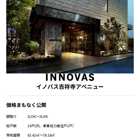
イノバス吉祥寺アベニュー
価格まもなく公開
間取り
2LDK～3LDK
総戸数
24戸(内、事業協力者住戸1戸）
専有面積
63.42㎡～78.18㎡