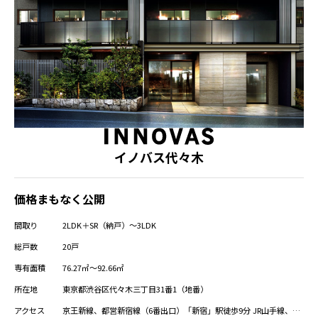
イノバス代々木
価格まもなく公開
間取り
2LDK＋SR（納戸）～3LDK
総戸数
20戸
専有面積
76.27㎡～92.66㎡
所在地
東京都渋谷区代々木三丁目31番1（地番）
アクセス
京王新線、都営新宿線（6番出口）「新宿」駅徒歩9分 JR山手線、JR