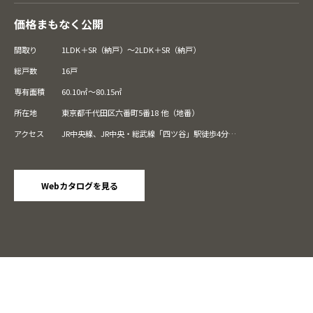
価格まもなく公開
間取り
1LDK＋SR（納戸）～2LDK＋SR（納戸）
総戸数
16戸
専有面積
60.10㎡～80.15㎡
所在地
東京都千代田区六番町5番18 他（地番）
アクセス
JR中央線、JR中央・総武線「四ツ谷」駅徒歩4分
東京メトロ南北線・丸ノ内線「四ツ谷」駅徒歩5分
東京メトロ有楽町線「麹町」駅（2番出口）徒歩8分、（6番出口
［6:00〜23:00まで利用可］）徒歩5分
JR中央・総武線、都営地下鉄新宿線、東京メトロ南北線・有楽町線
Webカタログを見る
「市ヶ谷」駅徒歩9分