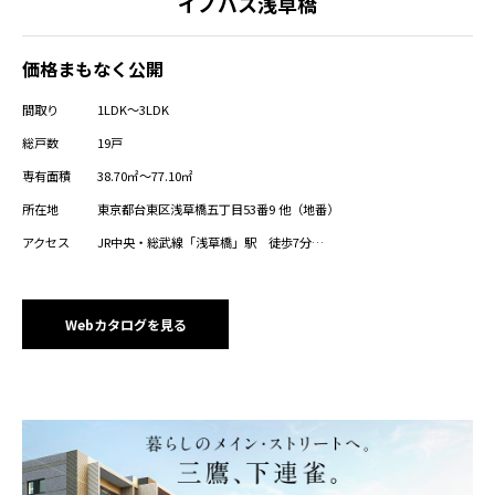
イノバス浅草橋
価格まもなく公開
間取り
1LDK～3LDK
総戸数
19戸
専有面積
38.70㎡～77.10㎡
所在地
東京都台東区浅草橋五丁目53番9 他（地番）
アクセス
JR中央・総武線「浅草橋」駅 徒歩7分
都営浅草線「浅草橋」駅 徒歩9分
都営浅草線「蔵前」駅 徒歩9分
都営大江戸線、つくばエクスプレス「新御徒町」駅 徒歩9分
JR総武線（快速）「馬喰町」駅 徒歩12分
Webカタログを見る
東京メトロ日比谷線「秋葉原」駅 徒歩13分
東京メトロ日比谷線「仲御徒町」駅（3出口）徒歩15分、（1出口
※6:00～終電まで）徒歩13分
JR山手線、JR京浜東北線、JR中央・総武線、つくばエクスプレス
「秋葉原」駅 徒歩14分
都営大江戸線「蔵前」駅 徒歩14分
都営メトロ銀座線「末広町」駅 徒歩14分
都営大江戸線「上野御徒町」駅 徒歩15分