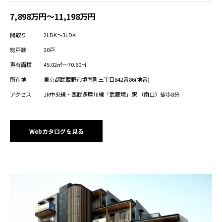
7,898万円～11,198万円
間取り
2LDK～3LDK
総戸数
20戸
専有面積
45.02㎡～70.60㎡
所在地
東京都武蔵野市境南町三丁目842番86(地番)
アクセス
JR中央線・西武多摩川線「武蔵境」駅 （南口）徒歩8分
JR中央線「武蔵境」駅 （nonowa口［6：45～22：00まで利用可
※交通系ICカード専用］）徒歩6分
Webカタログを見る