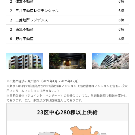
2
住友不動産
6棟
2
三井不動産レジデンシャル
6棟
2
三菱地所レジデンス
6棟
2
東急不動産
6棟
6
野村不動産
4棟
※不動産経済研究所調べ（2021年1月～2025年12月）
※東京23区内で新規発売された新築分譲マンション（定期借地権マンションを含む。投資
用ワンルームマンションは含まない。）
※共同企業体（ジョイント・ベンチャー）の物件については、単純社数割で棟数を案分し
ております。また、少数点以下は四捨五入しております。