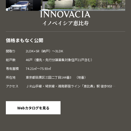
イノベイシア恵比寿
価格まもなく公開
間取り
2LDK+SR（納戸）～3LDK
総戸数
46戸（優先・先行分譲募集対象住戸21戸含む）
専有面積
74.21㎡～75.93㎡
所在地
東京都目黒区三田二丁目144番3 （地番）
アクセス
ＪＲ山手線・埼京線・湘南新宿ライン「恵比寿」駅 徒歩9分
東京メトロ日比谷線「恵比寿」駅 徒歩10分
ＪＲ山手線・東京メトロ南北線・都営三田線・東急目黒線「目黒」
駅 徒歩11分
Webカタログを見る