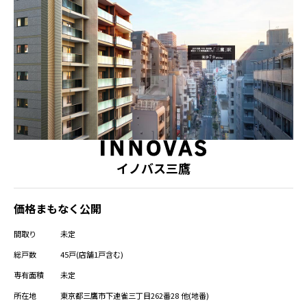
イノバス三鷹
価格まもなく公開
間取り
未定
総戸数
45戸(店舗1戸含む)
専有面積
未定
所在地
東京都三鷹市下連雀三丁目262番28 他(地番)