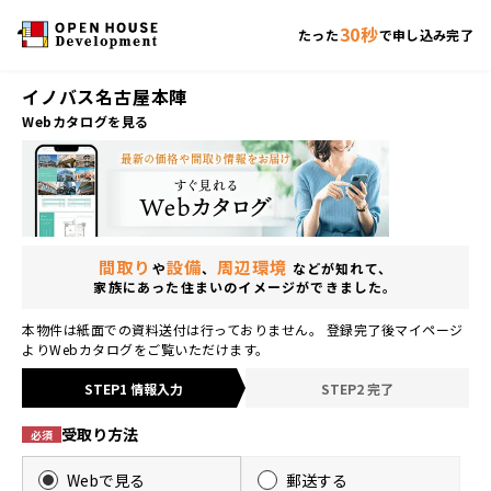
30秒
たった
で申し込み完了
イノバス名古屋本陣
Webカタログを見る
間取り
設備
周辺環境
や
、
などが知れて、
家族にあった住まいのイメージができました。
本物件は紙面での資料送付は行っておりません。 登録完了後マイページ
よりWebカタログをご覧いただけます。
STEP1 情報入力
STEP2 完了
受取り方法
必須
Webで見る
郵送する