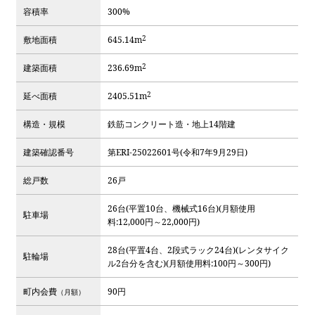
容積率
300%
2
敷地面積
645.14m
2
建築面積
236.69m
2
延べ面積
2405.51m
構造・規模
鉄筋コンクリート造・地上14階建
建築確認番号
第ERI-25022601号(令和7年9月29日)
総戸数
26戸
26台(平置10台、機械式16台)(月額使用
駐車場
料:12,000円～22,000円)
28台(平置4台、2段式ラック24台)(レンタサイク
駐輪場
ル2台分を含む)(月額使用料:100円～300円)
町内会費
90円
（月額）