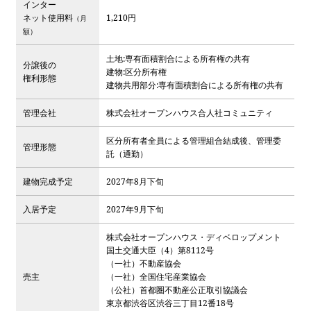
インター
ネット使用料
1,210円
（月
額）
土地:専有面積割合による所有権の共有
分譲後の
建物:区分所有権
権利形態
建物共用部分:専有面積割合による所有権の共有
管理会社
株式会社オープンハウス合人社コミュニティ
区分所有者全員による管理組合結成後、管理委
管理形態
託（通勤）
建物完成予定
2027年8月下旬
入居予定
2027年9月下旬
株式会社オープンハウス・ディベロップメント
国土交通大臣（4）第8112号
（一社）不動産協会
売主
（一社）全国住宅産業協会
（公社）首都圏不動産公正取引協議会
東京都渋谷区渋谷三丁目12番18号