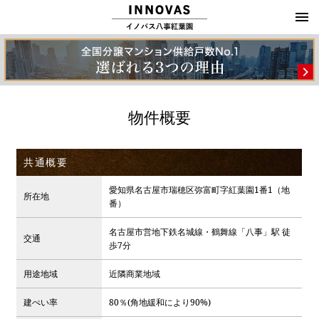
物件概要
共通概要
愛知県名古屋市瑞穂区弥富町字紅葉園1番1（地
所在地
番）
名古屋市営地下鉄名城線・鶴舞線「八事」駅 徒
交通
歩7分
用途地域
近隣商業地域
建ぺい率
80％(角地緩和により90%)