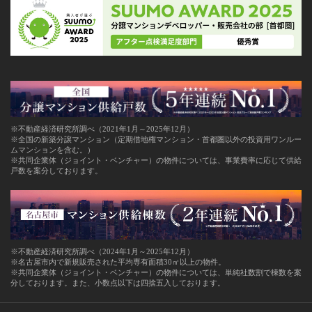
※不動産経済研究所調べ（2021年1月～2025年12月）
※全国の新築分譲マンション（定期借地権マンション・首都圏以外の投資用ワンルー
ムマンションを含む。）
※共同企業体（ジョイント・ベンチャー）の物件については、事業費率に応じて供給
戸数を案分しております。
※不動産経済研究所調べ（2024年1月～2025年12月）
※名古屋市内で新規販売された平均専有面積30㎡以上の物件。
※共同企業体（ジョイント・ベンチャー）の物件については、単純社数割で棟数を案
分しております。また、小数点以下は四捨五入しております。