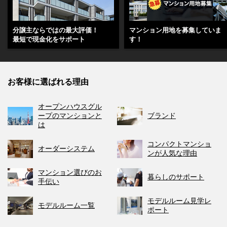
分譲主ならではの最大評価！
マンション用地を募集していま
最短で現金化をサポート
す！
お客様に選ばれる理由
オープンハウスグル
ープのマンションと
ブランド
は
コンパクトマンショ
オーダーシステム
ンが人気な理由
マンション選びのお
暮らしのサポート
手伝い
モデルルーム見学レ
モデルルーム一覧
ポート