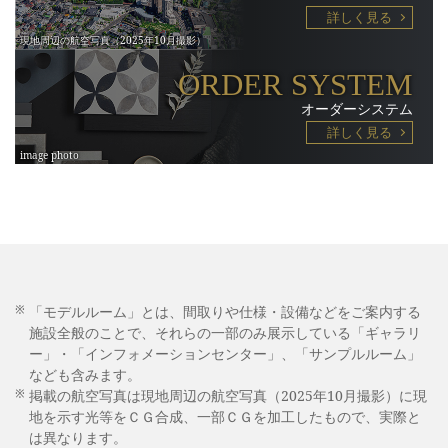
詳しく見る
ORDER SYSTEM
オーダーシステム
詳しく見る
※
「モデルルーム」とは、間取りや仕様・設備などをご案内する
施設全般のことで、それらの一部のみ展示している「ギャラリ
ー」・「インフォメーションセンター」、「サンプルルーム」
なども含みます。
※
掲載の航空写真は現地周辺の航空写真（2025年10月撮影）に現
地を示す光等をＣＧ合成、一部ＣＧを加工したもので、実際と
は異なります。