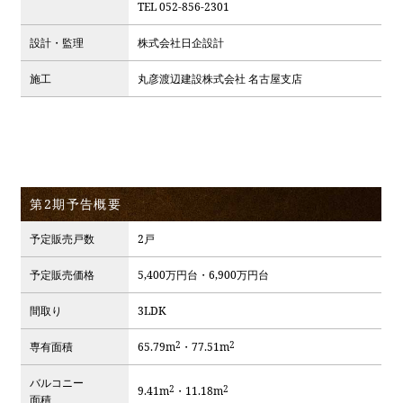
TEL 052-856-2301
設計・監理
株式会社日企設計
施工
丸彦渡辺建設株式会社 名古屋支店
第2期予告概要
予定販売戸数
2戸
予定販売価格
5,400万円台・6,900万円台
間取り
3LDK
2
2
専有面積
65.79m
・77.51m
バルコニー
2
2
9.41m
・11.18m
面積