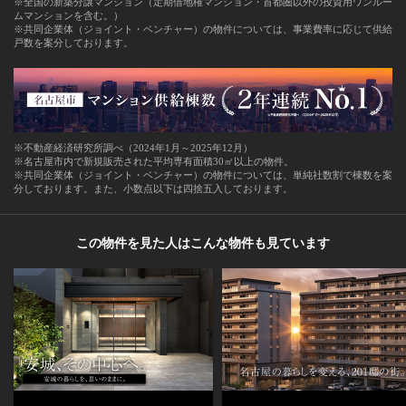
※全国の新築分譲マンション（定期借地権マンション・首都圏以外の投資用ワンルー
ムマンションを含む。）
※共同企業体（ジョイント・ベンチャー）の物件については、事業費率に応じて供給
戸数を案分しております。
※不動産経済研究所調べ（2024年1月～2025年12月）
※名古屋市内で新規販売された平均専有面積30㎡以上の物件。
※共同企業体（ジョイント・ベンチャー）の物件については、単純社数割で棟数を案
分しております。また、小数点以下は四捨五入しております。
この物件を見た人はこんな物件も見ています