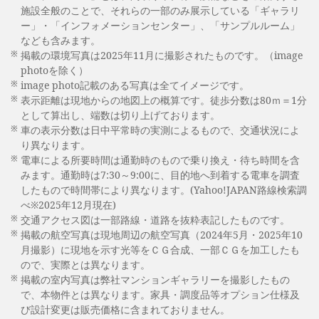
施設全般のことで、それらの一部のみ展示している「ギャラリ
ー」・「インフォメーションセンター」、「サンプルルーム」
なども含みます。
※
掲載の環境写真は2025年11月に撮影されたものです。（image
photoを除く）
※
image photo記載のある写真は全てイメージです。
※
表示距離は現地からの地図上の概算です。徒歩分数は80ｍ＝1分
として算出し、端数は切り上げております。
※
車の表示分数は日中平常時の実測によるもので、交通状況によ
り異なります。
※
電車による所要時間は通勤時のもので乗り換え・待ち時間を含
みます。通勤時は7:30～9:00に、目的地へ到着する電車を調査
したもので時間帯により異なります。(Yahoo!JAPAN路線検索調
べ※2025年12月現在)
※
交通アクセス図は一部路線・道路を抜粋表記したものです。
※
掲載の航空写真は現地周辺の航空写真（2024年5月・2025年10
月撮影）に現地を示す光等をＣＧ合成、一部ＣＧを加工したも
ので、実際とは異なります。
※
掲載の室内写真は弊社マンションギャラリーを撮影したもの
で、本物件とは異なります。家具・調度品等オプション仕様及
び設計変更は販売価格に含まれておりません。