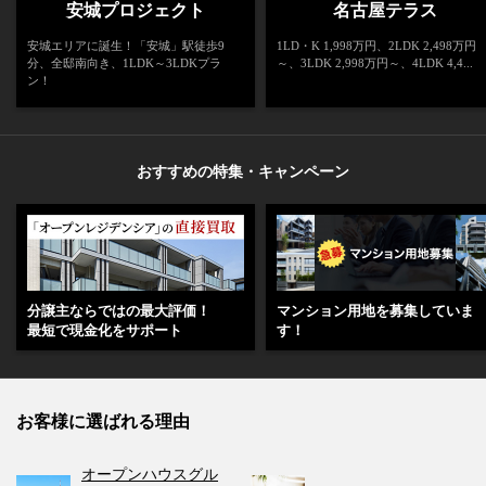
安城プロジェクト
名古屋テラス
安城エリアに誕生！「安城」駅徒歩9
1LD・K 1,998万円、2LDK 2,498万円
分、全邸南向き、1LDK～3LDKプラ
～、3LDK 2,998万円～、4LDK 4,4...
ン！
おすすめの特集・キャンペーン
分譲主ならではの最大評価！
マンション用地を募集していま
最短で現金化をサポート
す！
お客様に選ばれる理由
オープンハウスグル