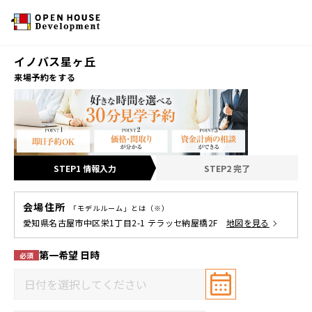
イノバス星ヶ丘
来場予約をする
STEP1 情報入力
STEP2 完了
会場住所
「モデルルーム」とは（※）
愛知県名古屋市中区栄1丁目2-1 テラッセ納屋橋2F
地図を見る
第一希望 日時
必須