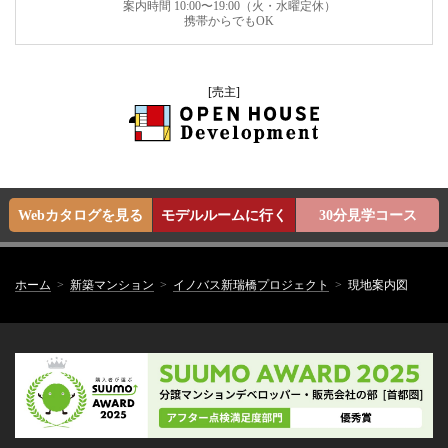
案内時間 10:00〜19:00（火・水曜定休）
携帯からでもOK
[売主]
Webカタログを見る
モデルルームに行く
30分見学コース
ホーム
新築マンション
イノバス新瑞橋プロジェクト
現地案内図