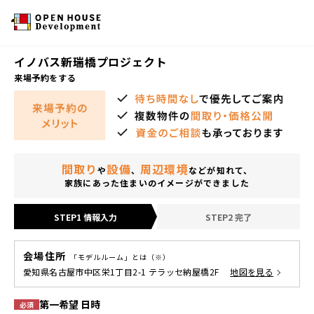
イノバス新瑞橋プロジェクト
来場予約をする
間取り
設備
周辺環境
や
、
などが知れて、
家族にあった住まいのイメージができました
STEP1 情報入力
STEP2 完了
会場住所
「モデルルーム」とは（※）
愛知県名古屋市中区栄1丁目2-1 テラッセ納屋橋2F
地図を見る
第一希望 日時
必須