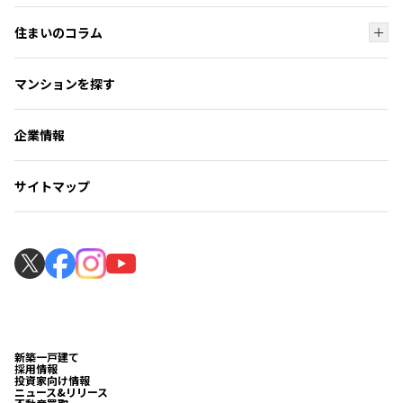
ご購入者様の声・実例トップ
オーダーシステム
住まいのコラム
ご購入者様の声
コンパクトマンションが人気な理由
住まいのコラムトップ
フォトギャラリー
マンションを探す
マンション選びのお手伝い
住まい探しの知識
よくいただくご質問
暮らしのサポート
ローンシミュレーション
企業情報
見学の流れ
マンションギャラリー
サイトマップ
マンションギャラリー見学の流れ
新築一戸建て
採用情報
投資家向け情報
ニュース&リリース