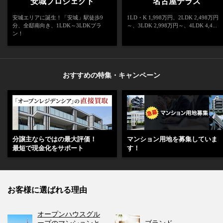
安城プロジェクト
名古屋テラス
安城エリアに誕生！「安城」駅徒歩9
1LD・K 1,998万円、2LDK 2,498万円
分、全邸南向き、1LDK～3LDKプラ
～、3LDK 2,998万円～、4LDK 4,4...
ン！
おすすめの特集・キャンペーン
分譲主ならではの最大評価！
マンション用地を募集していま
最短で現金化をサポート
す！
お客様に選ばれる理由
オープンハウスグル