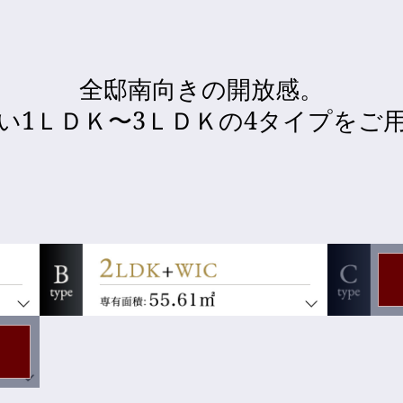
全邸南向きの開放感。
い1ＬＤＫ〜3ＬＤＫの
4タイプをご