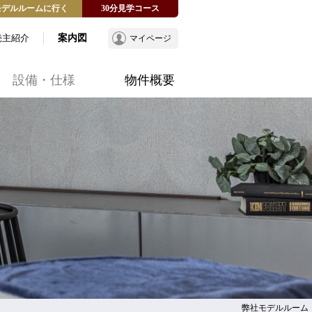
モデルルームに行く
30分見学コース
売主紹介
案内図
マイページ
設備・仕様
物件概要
弊社モデルルーム