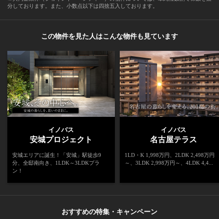
分しております。また、小数点以下は四捨五入しております。
この物件を見た人はこんな物件も見ています
イノバス
イノバス
安城プロジェクト
名古屋テラス
安城エリアに誕生！「安城」駅徒歩9
1LD・K 1,998万円、2LDK 2,498万円
分、全邸南向き、1LDK～3LDKプラ
～、3LDK 2,998万円～、4LDK 4,4...
ン！
おすすめの特集・キャンペーン