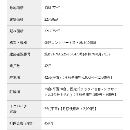
2
敷地面積
1361.77m
2
建築面積
223.90m
2
延べ面積
3212.75m
構造・規模
鉄筋コンクリート造・地上15階建
建築確認番号
第BVJ-NAG25-10-0470号(令和7年8月27日)
総戸数
42戸
駐車場
42台(平置)【月額使用料:6,000円～12,000円】
55台(平置30台、固定式ラック25台)(レンタサイ
駐輪場
クル2台分を含む)【月額使用料:200円～300円】
ミニバイク
2台(平置)【月額使用料：2,000円】
置場
町内会費
450円
（月額）