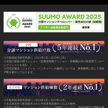
※不動産経済研究所調べ（2021年1月～2025年12月）
※全国の新築分譲マンション（定期借地権マンション・首都圏以外の投資用ワンルー
ムマンションを含む。）
※共同企業体（ジョイント・ベンチャー）の物件については、事業費率に応じて供給
戸数を案分しております。
※不動産経済研究所調べ（2024年1月～2025年12月）
※名古屋市内で新規販売された平均専有面積30㎡以上の物件。
※共同企業体（ジョイント・ベンチャー）の物件については、単純社数割で棟数を案