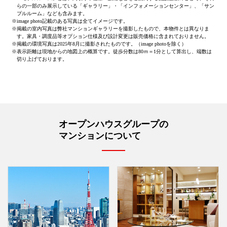
らの一部のみ展示している「ギャラリー」・「インフォメーションセンター」、「サン
プルルーム」なども含みます。
※
image photo記載のある写真は全てイメージです。
※
掲載の室内写真は弊社マンションギャラリーを撮影したもので、本物件とは異なりま
す。家具・調度品等オプション仕様及び設計変更は販売価格に含まれておりません。
※
掲載の環境写真は2025年8月に撮影されたものです。（image photoを除く）
※
表示距離は現地からの地図上の概算です。徒歩分数は80ｍ＝1分として算出し、端数は
切り上げております。
オープンハウスグループの
マンションについて