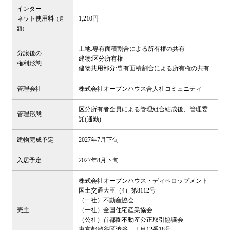
インター
ネット使用料
1,210円
（月
額）
土地:専有面積割合による所有権の共有
分譲後の
建物:区分所有権
権利形態
建物共用部分:専有面積割合による所有権の共有
管理会社
株式会社オープンハウス合人社コミュニティ
区分所有者全員による管理組合結成後、管理委
管理形態
託(通勤)
建物完成予定
2027年7月下旬
入居予定
2027年8月下旬
株式会社オープンハウス・ディベロップメント
国土交通大臣（4）第8112号
（一社）不動産協会
売主
（一社）全国住宅産業協会
（公社）首都圏不動産公正取引協議会
東京都渋谷区渋谷三丁目12番18号