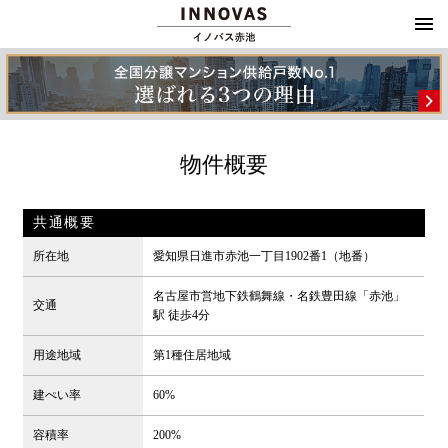
物件概要
共通概要
所在地
愛知県日進市赤池一丁目1902番1（地番）
名古屋市営地下鉄鶴舞線・名鉄豊田線「赤池」
交通
駅 徒歩4分
用途地域
第1種住居地域
建ぺい率
60%
容積率
200%