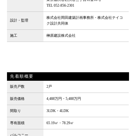
TEL 052-856-2301
株式会社岡田建築計画事務所・株式会社テイコ
設計・監理
ク設計共同体
施工
榊原建設株式会社
先着順概要
販売戸数
2戸
販売価格
4,488万円・5,488万円
間取り
3LDK・4LDK
専有面積
65.19㎡・78.29㎡
バルコニー