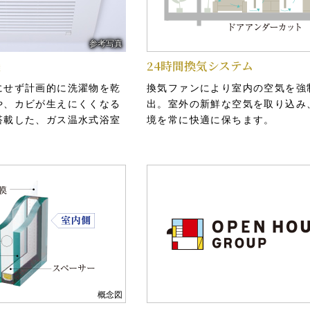
参考写真
機
24時間換気システム
にせず計画的に洗濯物を乾
換気ファンにより室内の空気を強
や、カビが生えにくくなる
出。室外の新鮮な空気を取り込み
概念図
搭載した、ガス温水式浴室
境を常に快適に保ちます。
「住宅性能評価書」を取得予定
。
とされる基礎の設計におい
国土交通大臣に登録した第三者機
けます。杭についても地震
の性能水準に達していると認めた
ゆる方向の力に耐えうるよ
付される「設計住宅性能評価書」
て充分配慮した設計として
また、施工中・竣工時に数回にわ
い現場検査を行い交付される「建
能評価書」を、完成時に取得予定
断熱性への配慮
概念図
、
外壁には断熱材とプラスタ