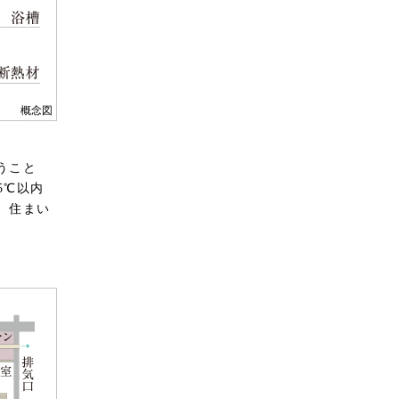
概念図
参考写真
うこと
5℃以内
。住まい
ない場所
メラを設
せん。