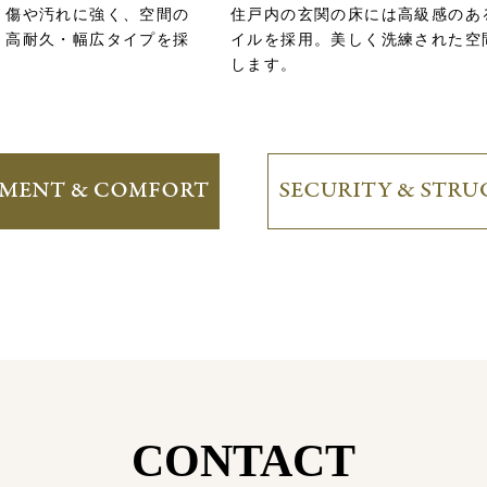
、傷や汚れに強く、空間の
住戸内の玄関の床には高級感のあ
、高耐久・幅広タイプを採
イルを採用。美しく洗練された空
します。
とするまでの期間を伸長するため必要な対策の程度は「設計住宅
事を必要とするまでの期間を伸長するための必要な対策の程度。
事2009」の考え方を引用。
ということを保証するものではありません。
CONTACT