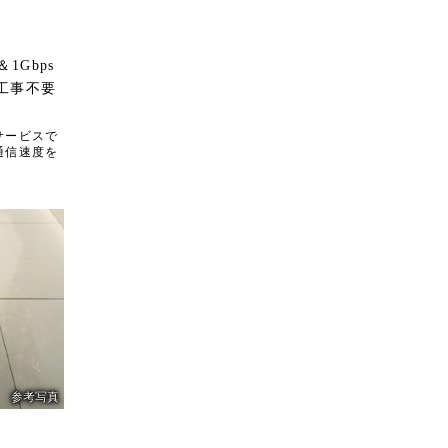
露
1Gbps
工事不要
サービスで
通信速度を
に
天
撃
テ
応
参考写真