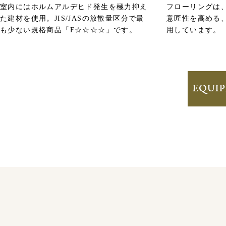
室内にはホルムアルデヒド発生を極力抑え
フローリングは
た建材を使用。JIS/JASの放散量区分で最
意匠性を高める
も少ない規格商品「F☆☆☆☆」です。
用しています。
「等級3」の劣化対策等級※を取得。
本体構造躯体に使用する材料の交換等、大規模な改修工事を必要
書」における劣化対策等級にて最高等級の3を取得しています。
※劣化対策等級とは構造躯体等に使用する材料の交換等の大規模な改修工
※日本建築学会編「建築工事標準仕様書・同解説JASS5鉄筋コンクリート工
※適正な長期修繕計画に基づく維持管理が前提であり、メンテナンス不要