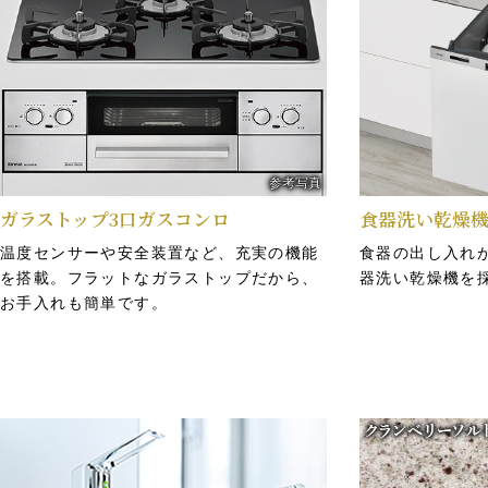
参考写真
ガラストップ3口ガスコンロ
食器洗い乾燥
温度センサーや安全装置など、充実の機能
食器の出し入れ
トリプルセキュリティ
を搭載。フラットなガラストップだから、
器洗い乾燥機を
風除室で来訪者を確認できるモニター付きオートロックシステム
お手入れも簡単です。
に対しては、住戸内から音声と画像で確認可能。オートロック解
解錠できます。更にエントランス階にはエレベーターセキュリテ
システムで防犯性の向上を図ります。
※「トリプルセキュリティ」とは、あくまでもシステム上の概念であり、
や1F住戸はダブルセキュリティとなります。