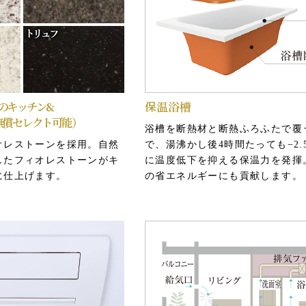
のキッチン&
保温浴槽
無償セレクト可能）
参考写真
浴槽を断熱材と断熱ふろふたで覆
鎌付きデッド錠
防犯カメラ
オレストーンを採用。自然
で、湯沸かし後4時間たっても−2.
したフィオレストーンがキ
に温度低下を抑える保温力を発揮
い防犯サムターンや鎌付き
見通しが遮られたり、人通りの少
に仕上げます。
の省エネルギーにも貢献します。
。さらにダブルロックが安
など、防犯上必要な場所に防犯カ
。
置しました。
※防犯カメラの場所は表示しておりま