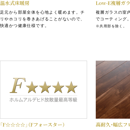
外への脱出が不可能になら
温水式床暖房
Low-E複層ガ
いよう、玄関ドア枠には対
足元から部屋全体を心地よく暖めます。チ
複層ガラスの室内
ドア枠を採用しています。
リやホコリを巻きあげることがないので、
でコーティング
快適かつ健康仕様です。
※共用部を除く。
概念図
コンクリートの強度／
水・セメント比50％以下
ひび割れなどが起こりにく
よう水セメント比を50％以
に設定。コンクリートは設
基準強度以上です。
※外構等のコンクリートは除く
概念図
「F☆☆☆☆」
（Fフォースター）
高耐久・幅広フ