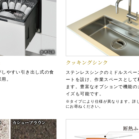
参考写真
機
クッキングシンク
概念図
がしやすい引き出し式の食
ステンレスシンクのミドルスペー
録画・録音機能・
採用。
ートを設け、作業スペースとして
モニター付きインターホン
を採用しました。来訪者
ます。豊富なオプションで機能の
錠ボタンでオートドアを
来訪者を音声と画像の両方で確認
イズも可能です。
ィを採用。3重のチェック
カラーモニター付きインターホン
※タイプにより仕様が異なります。詳
にお尋ねください。
ドアを開けることなく相手を確認
す。また、録音録画機能付きなの
エレベーターを使用しない場合
のときも安心です。