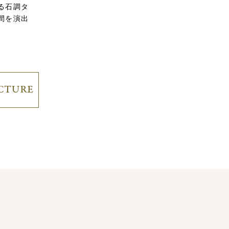
る石調タ
間を演出
性能評価