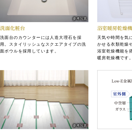
参考写真
洗面化粧台
浴室暖房乾燥
洗面台のカウンターには人造大理石を採
天気や時間を気
用。スタイリッシュなスクエアタイプの洗
かせる衣類乾燥
面ボウルを採用しています。
浴室乾燥機能を
「製・販・管」一体の充実した
杭基礎
暖房乾燥機です
マンションライフを実現
構造設計で重要
オープンハウスグループの株式会社オープ
て、鋼管杭を設
ンハウス合人社コミュニティが引渡し後も
時に生じるあら
サポート。第三者方式（管理者方式）を採
う、安全に対し
用し、管理組合役員の負担を大幅軽減。
います。
対震玄関ドア枠
参考写真
地震時に玄関ドアが開かず