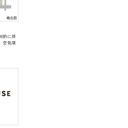
概念図
制的に排
、空気環
関が一定
住宅に交
を取得。
たり厳し
設住宅性
です。
ー