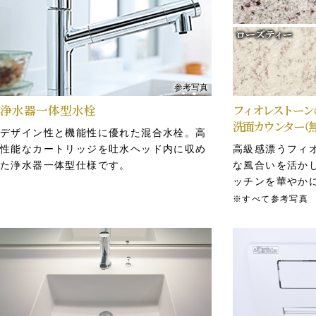
参考写真
浄水器一体型水栓
フィオレストーン
洗面カウンター
（
デザイン性と機能性に優れた混合水栓。高
Tebraキーシステム
防犯サムターン・
性能なカートリッジを吐水ヘッド内に収め
高級感漂うフィ
た浄水器一体型仕様です。
な風合いを活か
共用部ではTebraキーをかばんやポケット
不正解錠しにく
ッチンを華やか
に携帯していればオートドアの解錠をする
デッド錠を装備
※すべて参考写真
ハンズフリーシステムを採用しました。お
心感を高めます
買物の帰りなど荷物が多い時等にとても便
利です。
※連動箇所により認証範囲が異なります。
※Tebraキーは各住戸につき1本、他非接触キーを5本。