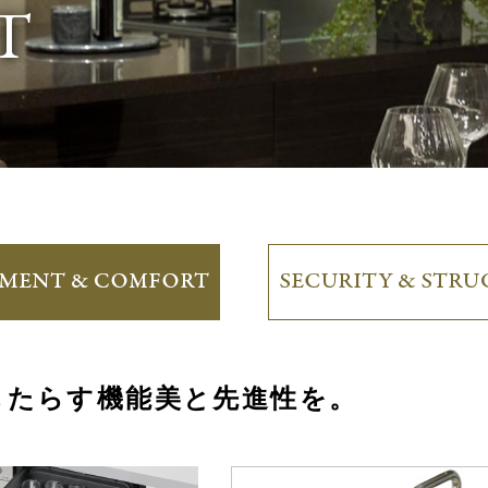
T
もたらす
機能美と先進性を。