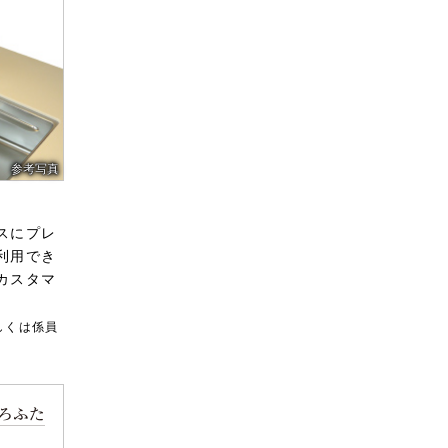
参考写真
参考写真
スにプレ
利用でき
カスタマ
できる、
を採用。
しくは係員
できま
で、留守