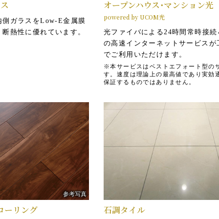
な
ボードを施して断熱性や結
ラス
オープンハウス・マンション光
震
防止にも配慮しています。
powered by UCOM光
側ガラスをLow-E金属膜
※一部雑壁除く。
。断熱性に優れています。
光ファイバによる24時間常時接続＆
の高速インターネットサービスが
でご利用いただけます。
概念図
※本サービスはベストエフォート型の
す。速度は理論上の最高値であり実効
二重床・二重天井
保証するものではありません。
床・天井面とスラブとの間
い
空間を設けた二重床・二重
下
井を採用。二重床により衝
計
音を軽減すると共に、メン
ナンスやリフォームにも対
した構造です。
。
概念図
参考写真
ローリング
石調タイル