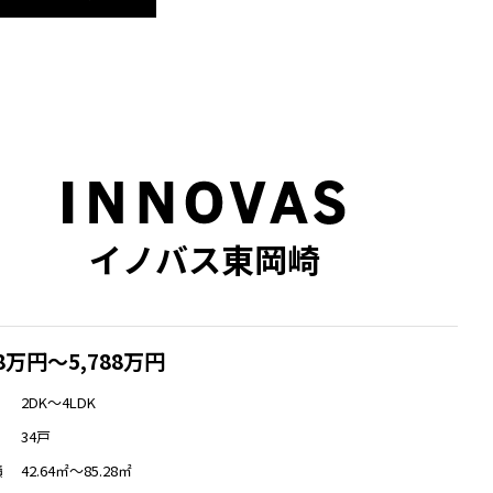
イノバス東岡崎
88万円～5,788万円
2DK～4LDK
34戸
42.64㎡～85.28㎡
積