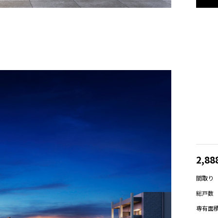
2,8
間取り
総戸数
専有面