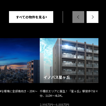
すべての物件を見る
イノバス星ヶ丘
な環境に全邸南向き・2DK～
千種区エリアに誕生！「星ヶ丘」駅徒歩7分×「一社
分、1LDK～4LDK。
2,998万円～6,888万円