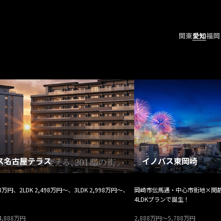
関東
愛知
福岡
ス名古屋テラス
イノバス東岡崎
98万円、2LDK 2,498万円～、3LDK 2,998万円～、
岡崎市伝馬通・中心市街地×閑静
4LDKプランで誕生！
4,888万円
2,888万円～5,788万円