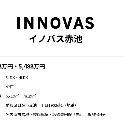
イノバス赤池
88万円・5,488万円
3LDK・4LDK
42戸
65.19㎡・78.29㎡
積
愛知県日進市赤池一丁目1902番1（地番）
名古屋市営地下鉄鶴舞線・名鉄豊田線「赤池」駅 徒歩4分
ス