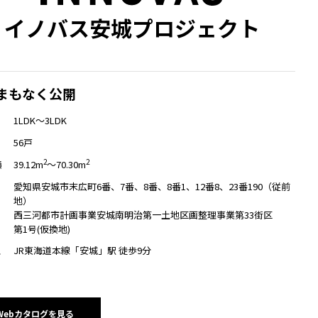
イノバス安城プロジェクト
広々ファミリープランのある物件
まもなく公開
市北部
1LDK～3LDK
（北区・守山区）
56戸
2
2
39.12m
～70.30m
積
愛知県安城市末広町6番、7番、8番、8番1、12番8、23番190（従前
地）
西三河都市計画事業安城南明治第一土地区画整理事業第33街区
第1号(仮換地)
JR東海道本線「安城」駅 徒歩9分
ス
Webカタログを見る