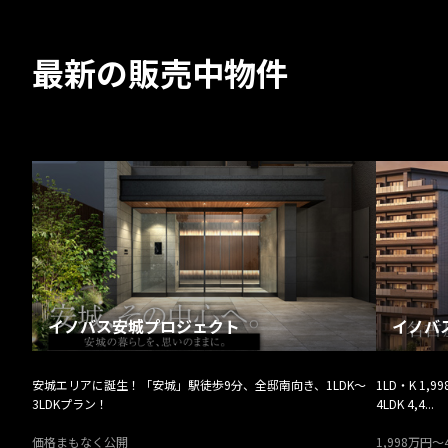
最新の販売中物件
イノバス安城プロジェクト
イノバ
安城エリアに誕生！「安城」駅徒歩9分、全邸南向き、1LDK～
1LD・K 1,9
3LDKプラン！
4LDK 4,4...
価格まもなく公開
1,998万円～