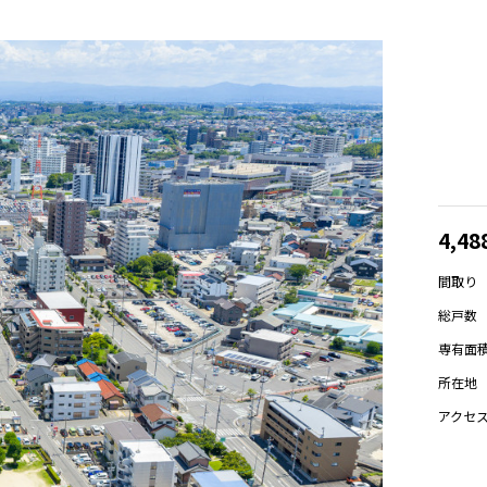
4,4
間取り
総戸数
専有面
所在地
アクセ