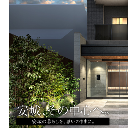
特集から探す
これから販売予定の物件
名古屋市中心部
（中区・東区
エリアで絞り込む
名古屋市西部
（西区・中村区・
間取りで絞り込む
Studio
1LDK