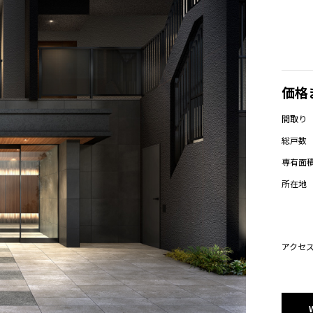
駅徒歩5分以内
プレミアムコンパクトプランのある物件
価格
名古屋市東部
名古屋
・昭和区・千種区・瑞穂区）
（名東区・天白区）
間取り
総戸数
名古屋市南部
名古屋市外
中川区）
（熱田区・港区・南区・緑区）
専有面
所在地
2LDK
3LDK
4LDK
アクセ
3
件の物件を表示
すべてクリア