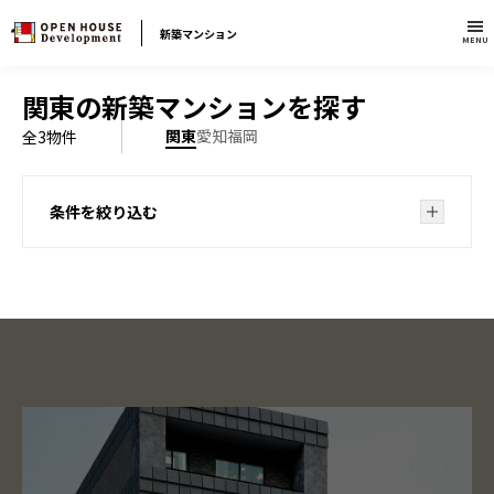
新築マンション
MENU
関東の新築マンションを探す
関東
愛知
福岡
全
3
物件
条件を絞り込む
ブランドから探す
特集から探す
駅徒歩5分以内
エリアで絞り込む
投資にも適した物件
東京23区・都心
（千代田区・中央区・港区・文京区・