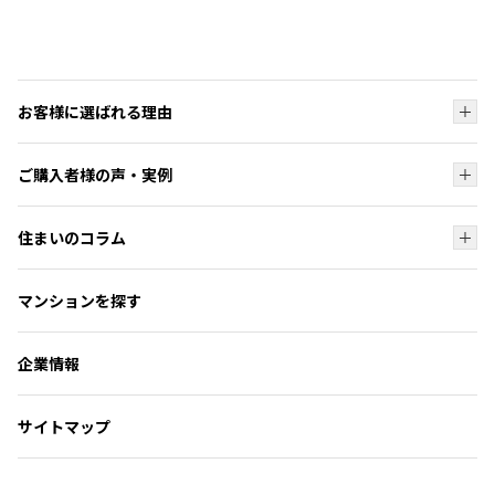
お客様に選ばれる理由
お客様に選ばれる理由トップ
ご購入者様の声・実例
ブランド
ご購入者様の声・実例トップ
オーダーシステム
住まいのコラム
ご購入者様の声
コンパクトマンションが人気な理由
住まいのコラムトップ
フォトギャラリー
マンションを探す
マンション選びのお手伝い
住まい探しの知識
よくいただくご質問
暮らしのサポート
ローンシミュレーション
企業情報
見学の流れ
マンションギャラリー
サイトマップ
マンションギャラリー見学の流れ