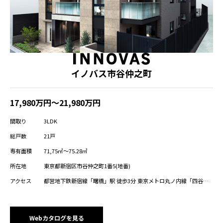
イノバス市谷仲之町
17,980万円～21,980万円
間取り
3LDK
総戸数
21戸
専有面積
71,75㎡～75.28㎡
所在地
東京都新宿区市谷仲之町1番5(地番)
アクセス
都営地下鉄新宿線「曙橋」駅 徒歩3分 東京メトロ丸ノ内線「四谷三
丁目」駅 徒歩10分 都営地下鉄大江戸線「牛込柳町」駅 徒歩11分 都
営地下鉄大江戸線「若松河田」駅 徒歩12分 東京メトロ有楽町線、南
北線「市ヶ谷」駅 徒歩15分 JR中央・総武線、東京メトロ南北線「四
ツ谷」駅 徒歩16分
Webカタログを見る