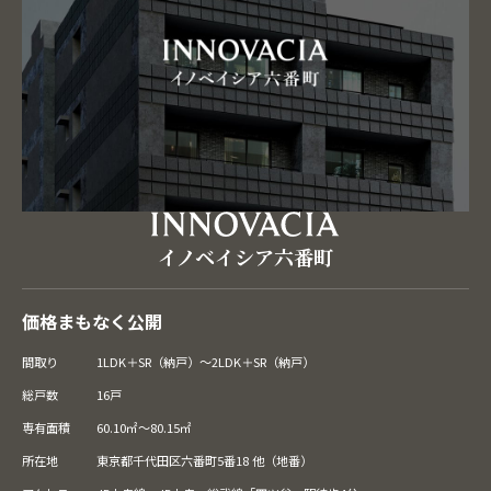
新宿区・渋谷区）
これから販売予定の物件
間取りで絞り込む
東京23区・城南
（世田谷区・目黒区・品川区・大田
プレミアムコンパクトプランのある物件
1LDK
区）
3
件の物件を表示
広々ファミリープランのある物件
2LDK
東京23区・城西
（杉並区・中野区・練馬区）
すべてクリア
3LDK
東京23区・城北
（豊島区・板橋区・北区）
東京23区・城東
（荒川区・台東区・墨田区・江東区・
イノベイシア六番町
足立区・葛飾区・江戸川区）
都下
価格まもなく公開
間取り
1LDK＋SR（納戸）～2LDK＋SR（納戸）
神奈川県
総戸数
16戸
埼玉県
専有面積
60.10㎡～80.15㎡
所在地
東京都千代田区六番町5番18 他（地番）
千葉県