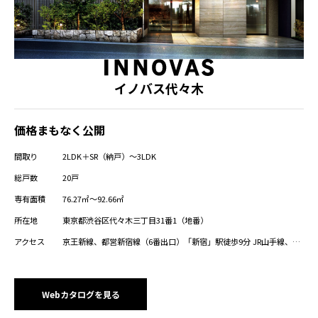
イノバス代々木
価格まもなく公開
間取り
2LDK＋SR（納戸）～3LDK
総戸数
20戸
専有面積
76.27㎡～92.66㎡
所在地
東京都渋谷区代々木三丁目31番1（地番）
アクセス
京王新線、都営新宿線（6番出口）「新宿」駅徒歩9分 JR山手線、JR
中央・総武線、JR埼京線、JR湘南新宿ライン、 JRりんかい線（甲州
街道口）、小田急電鉄小田原線（南口）「新宿」駅徒歩14分 小田急
電鉄小田原線「参宮橋」駅徒歩8分 小田急電鉄小田原線「南新宿」駅
徒歩9分 JR山手線、JR中央・総武線、都営大江戸線「代々木」駅徒
Webカタログを見る
歩11分