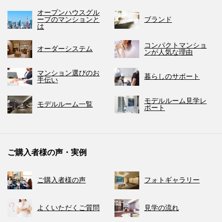
オープンハウスグル
ープのマンションと
ブランド
は
コンパクトマンショ
オーダーシステム
ンが人気な理由
マンション選びのお
暮らしのサポート
手伝い
モデルルーム見学レ
モデルルーム一覧
ポート
ご購入者様の声・実例
ご購入者様の声
フォトギャラリー
よくいただくご質問
見学の流れ