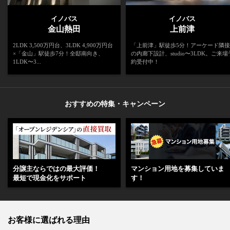
イノバス
イノバス
金山熱田
上前津
2LDK 3,500万円台、3LDK 4,900万円台
「上前津」駅徒歩5分！アーケード隣接
×「金山」駅徒歩7分！全邸南向き、
の内廊下設計、studio〜3LDK。ご来場
1LDK〜3...
約受付中！
おすすめの特集・キャンペーン
分譲主ならではの最大評価！
マンション用地を募集していま
最短で現金化をサポート
す！
お客様に選ばれる理由