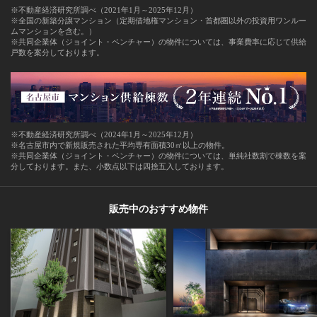
※不動産経済研究所調べ（2021年1月～2025年12月）
※全国の新築分譲マンション（定期借地権マンション・首都圏以外の投資用ワンルー
ムマンションを含む。）
※共同企業体（ジョイント・ベンチャー）の物件については、事業費率に応じて供給
戸数を案分しております。
※不動産経済研究所調べ（2024年1月～2025年12月）
※名古屋市内で新規販売された平均専有面積30㎡以上の物件。
※共同企業体（ジョイント・ベンチャー）の物件については、単純社数割で棟数を案
分しております。また、小数点以下は四捨五入しております。
販売中のおすすめ物件