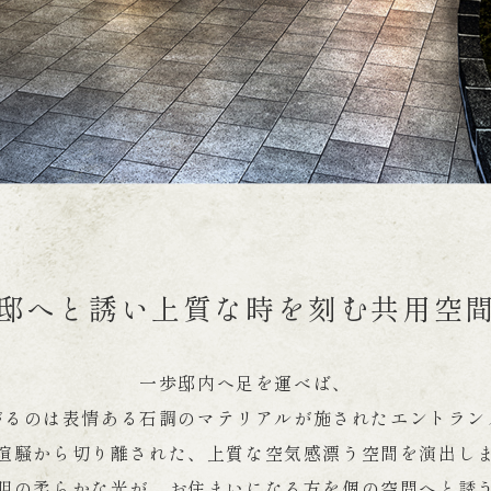
邸へと誘い上質な時を刻む共用空
一歩邸内へ足を運べば、
がるのは表情ある石調の
マテリアルが施されたエントラン
喧騒から切り離された、
上質な空気感漂う空間を演出し
明の柔らかな光が、
お住まいになる方を個の空間へと誘