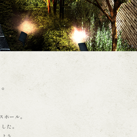
エントラ
間。
スホール。
ました。
うよう、