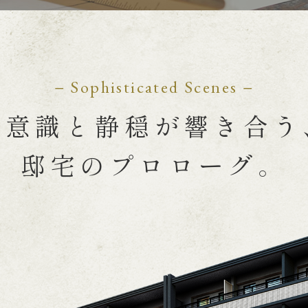
− Sophisticated Scenes −
美意識と静穏が響き合う
邸宅のプロローグ。