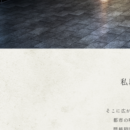
私
そこに広
都市の
間接照