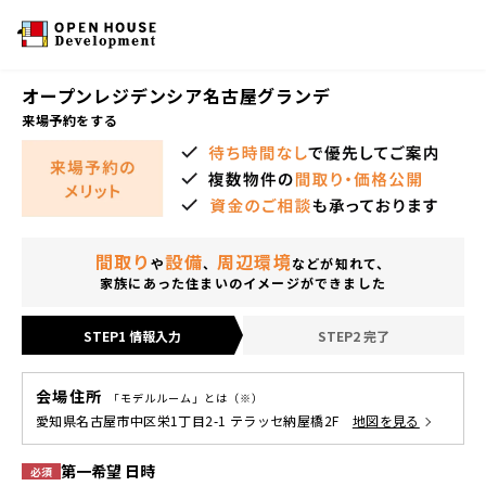
オープンレジデンシア名古屋グランデ
来場予約をする
間取り
設備
周辺環境
や
、
などが知れて、
家族にあった住まいのイメージができました
STEP1 情報入力
STEP2 完了
会場住所
「モデルルーム」とは（※）
愛知県名古屋市中区栄1丁目2-1 テラッセ納屋橋2F
地図を見る
第一希望 日時
必須