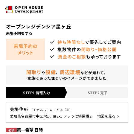
オープンレジデンシア星ヶ丘
来場予約をする
間取り
設備
周辺環境
や
、
などが知れて、
家族にあった住まいのイメージができました
STEP1 情報入力
STEP2 完了
会場住所
「モデルルーム」とは（※）
愛知県名古屋市中区栄1丁目2-1 テラッセ納屋橋2F
地図を見る
第一希望 日時
必須