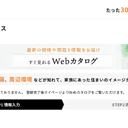
3
たった
ラス
備
周辺環境
、
などが知れて、
家族にあった住まいのイメージ
ておりません。 登録完了後マイページよりWebカタログをご覧いただけます。
P1 情報入力
STEP2