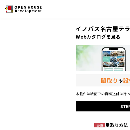
イノバス名古屋テ
Webカタログを見る
間取り
設
や
本物件は紙面での資料送付は行っ
STE
受取り方法
必須