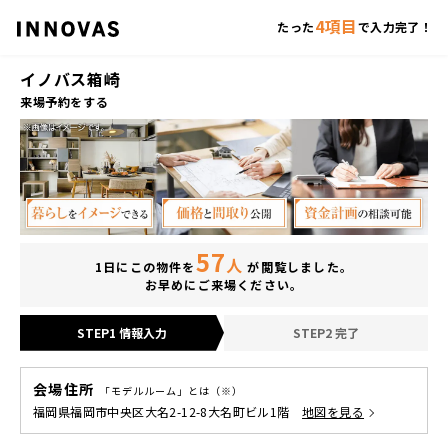
4項目
たった
で入力完了！
イノバス箱崎
来場予約をする
57
人
1日にこの物件を
が閲覧しました。
お早めにご来場ください。
STEP1 情報入力
STEP2 完了
会場住所
「モデルルーム」とは（※）
福岡県福岡市中央区大名2-12-8大名町ビル1階
地図を見る