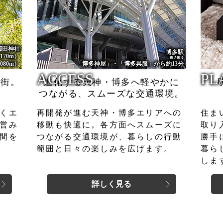
櫛田神社
博多駅
170m）
※2※3
080m）
「博多神屋」・「博多呉服」から約13分
ACCESS
PL
る街。
進化する天神・博多へ軽やかに
つながる、スムーズな交通環境。
くエ
再開発が進む天神・博多エリアへの
住ま
営み
移動も快適に。各方面へスムーズに
取り
間を
つながる交通環境が、暮らしの行動
勝手
範囲と日々の楽しみを広げます。
暮ら
しま
詳しく見る