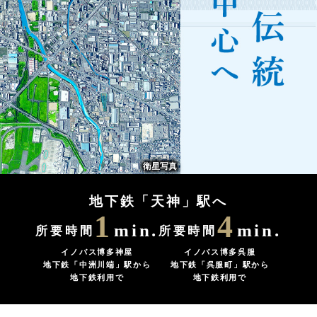
衛星写真
地下鉄「天神」駅へ
1
4
min.
min.
所要時間
所要時間
イノバス博多神屋
イノバス博多呉服
地下鉄「中洲川端」駅から
地下鉄「呉服町」駅から
地下鉄利用で
地下鉄利用で