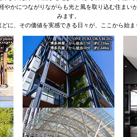
軽やかにつながりながらも光と風を取り込む住まい
みます。
ほどに、その価値を実感できる日々が、ここから始ま
e photo
ONE FUKUOKA BLDG.
「博多神屋」から徒歩17分（約1,310m）
「博多呉服」から徒歩18分（約1,440m）