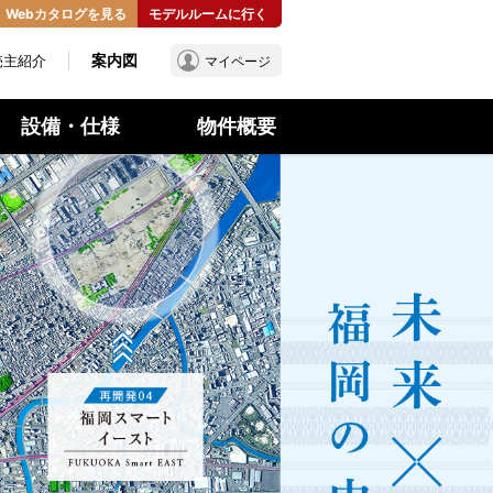
Webカタログを見る
モデルルームに行く
案内図
売主紹介
マイページ
設備・仕様
物件概要