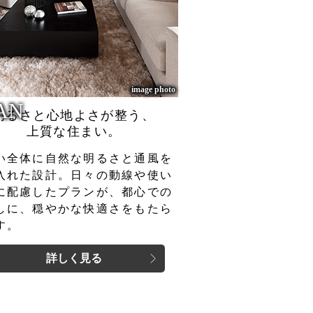
image photo
AN
明るさと心地よさが整う、
上質な住まい。
い全体に自然な明るさと通風を
入れた設計。日々の動線や使い
に配慮したプランが、都心での
しに、穏やかな快適さをもたら
す。
詳しく見る