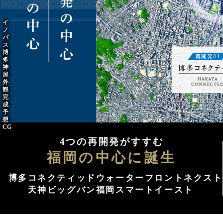
イ
ノ
バ
ス
博
多
神
屋
外
観
完
成
予
想
CG
4つの再開発がすすむ
福岡の中心に誕生
博多コネクティッド
ウォーターフロントネクスト
天神ビッグバン
福岡スマートイースト