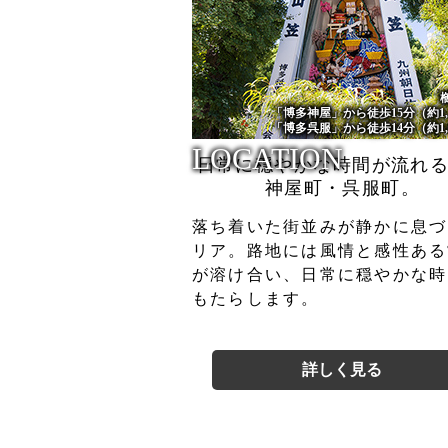
「博多神屋」から徒歩15分（約1,
「博多呉服」から徒歩14分（約1,
LOCATION
日常に穏やかな時間が流れ
神屋町・呉服町。
落ち着いた街並みが静かに息づ
リア。路地には風情と感性ある
が溶け合い、日常に穏やかな時
もたらします。
詳しく見る