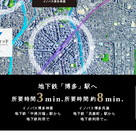
地下鉄「博多」駅へ
3
8
min.
min.
所要時間
所要時間
約
イノバス博多神屋
イノバス博多呉服
地下鉄「中洲川端」駅から
地下鉄「呉服町」駅から
地下鉄利用で
地下鉄利用で
※1